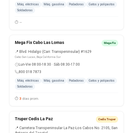
Máq. eléctricas
Máq. gasolina
Podadoras
Gatos y polipastos
Soldadoras
⏱ —
Mega Fix Cabo Las Lomas
Mega Fix
📍 Blvd. Hidalgo (Carr. Transpeninsular) #1629
Cabo San Lucas, Baja California Sur
Lun-Vie 08:00-18:30 · Sáb 08:30-17:00
800 018 7873
Máq. eléctricas
Máq. gasolina
Podadoras
Gatos y polipastos
Soldadoras
⏱
3
días prom.
Truper Cedis La Paz
Cedis Truper
📍 Carretera Transpeninsular La Paz-Los Cabos No. 2105, San