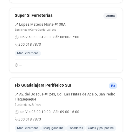
Super Si Ferreterías
Centro
📍 López Mateos Norte #138A
San Ignacio Cerro Gordo, Jalisco
Lun-Vie 08:00-19:00 · Sáb 08:00-17:00
800 018 7873
Máq. eléctricas
⏱ —
Fix Guadalajara Periférico Sur
Fix
📍 Av. del Bosque #1243, Col. Las Pintas de Abajo, San Pedro
Tlaquepaque
Guadalajara, Jalisco
Lun-Vie 08:00-19:00 · Sáb 09:00-16:00
800 018 7873
Máq. eléctricas
Máq. gasolina
Podadoras
Gatos y polipastos