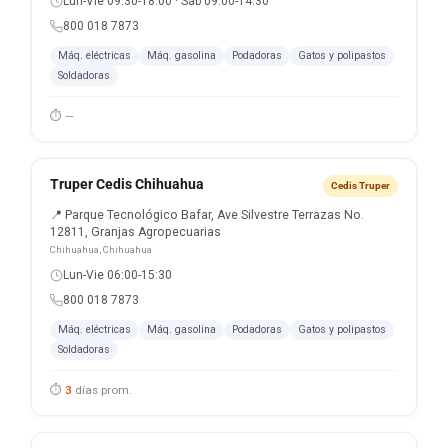
Lun-Vie 09:30-18:00 · Sáb 09:00-14:30
800 018 7873
Máq. eléctricas
Máq. gasolina
Podadoras
Gatos y polipastos
Soldadoras
⏱ —
Truper Cedis Chihuahua
Cedis Truper
📍 Parque Tecnológico Bafar, Ave Silvestre Terrazas No.
12811, Granjas Agropecuarias
Chihuahua, Chihuahua
Lun-Vie 06:00-15:30
800 018 7873
Máq. eléctricas
Máq. gasolina
Podadoras
Gatos y polipastos
Soldadoras
⏱
3
días prom.