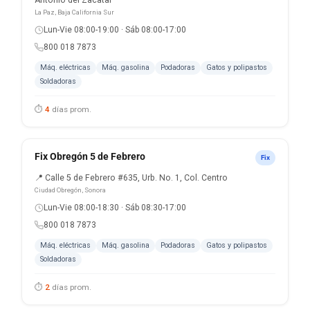
Antonio del Zacatal
La Paz, Baja California Sur
Lun-Vie 08:00-19:00 · Sáb 08:00-17:00
800 018 7873
Máq. eléctricas
Máq. gasolina
Podadoras
Gatos y polipastos
Soldadoras
⏱
4
días prom.
Fix Obregón 5 de Febrero
Fix
📍 Calle 5 de Febrero #635, Urb. No. 1, Col. Centro
Ciudad Obregón, Sonora
Lun-Vie 08:00-18:30 · Sáb 08:30-17:00
800 018 7873
Máq. eléctricas
Máq. gasolina
Podadoras
Gatos y polipastos
Soldadoras
⏱
2
días prom.