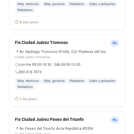
Máq. eléctricas
Máq. gasolina
Podadoras
Gatos y polipastos
Soldadoras
⏱
3
días prom.
Fix Ciudad Juárez Troncoso
Fix
📍 Av. Santiago Troncoso #1606, Col. Praderas del Sur
Ciudad Juárez, Chihuahua
Lun-Vie 08:00-18:30 · Sáb 08:00-15:00
800 018 7873
Máq. eléctricas
Máq. gasolina
Podadoras
Gatos y polipastos
Soldadoras
⏱
1
día prom.
Fix Ciudad Juárez Paseo del Triunfo
Fix
📍 Av. Paseo del Triunfo de la República #5306
Ciudad Juárez, Chihuahua