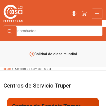
Pasar
al
Iniciar sesión
Abrir cesta pequeña
contenido
Buscar
productos
Calidad de clase mundial
Inicio
»
Centros de Servicio Truper
Centros de Servicio Truper