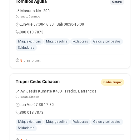
Tornillos Aguila
Centro
📍 Masurio No. 200
Durango, Durango
Lun-Vie 07:00-16:30 · Sáb 08:30-15:00
800 018 7873
Máq. eléctricas
Máq. gasolina
Podadoras
Gatos y polipastos
Soldadoras
⏱
8
días prom.
Truper Cedis Culiacán
Cedis Truper
📍 Av. Jesús Kumate #4301 Predio, Barrancos
Culiacán, Sinaloa
Lun-Vie 07:30-17:30
800 018 7873
Máq. eléctricas
Máq. gasolina
Podadoras
Gatos y polipastos
Soldadoras