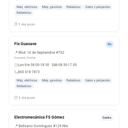
Máq. eléctricas
Máq. gasolina
Podadoras
Gatos y polipastos
Soldadoras
⏱
1
día prom.
Fix Guasave
Fix
📍 Blvd. 16 de Septiembre #752
Guasave, Sinaloa
Lun-Vie 08:00-18:30 · Sáb 08:30-17:00
800 018 7873
Máq. eléctricas
Máq. gasolina
Podadoras
Gatos y polipastos
Soldadoras
⏱
1
día prom.
Electromecánica FS Gómez
Centro
📍 Belisario Domínguez #129 Nte.