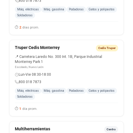
800 018 7873
Máq. eléctricas
Máq. gasolina
Podadoras
Gatos y polipastos
Soldadoras
⏱
2
días prom.
Truper Cedis Monterrey
Cedis Truper
📍 Carretera Laredo No. 300 Int. 1B, Parque Industrial
Monterrey Park 1
Escobedo, Nuevo León
Lun-Vie 08:30-18:00
800 018 7873
Máq. eléctricas
Máq. gasolina
Podadoras
Gatos y polipastos
Soldadoras
⏱
1
día prom.
Multiherramientas
Centro