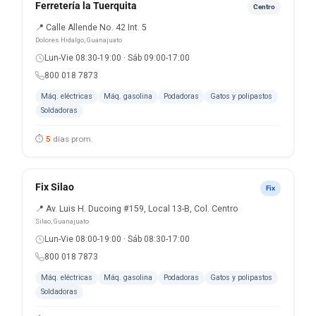
Ferretería la Tuerquita
Centro
📍 Calle Allende No. 42 Int. 5
Dolores Hidalgo, Guanajuato
Lun-Vie 08:30-19:00 · Sáb 09:00-17:00
800 018 7873
Máq. eléctricas
Máq. gasolina
Podadoras
Gatos y polipastos
Soldadoras
⏱
5
días prom.
Fix Silao
Fix
📍 Av. Luis H. Ducoing #159, Local 13-B, Col. Centro
Silao, Guanajuato
Lun-Vie 08:00-19:00 · Sáb 08:30-17:00
800 018 7873
Máq. eléctricas
Máq. gasolina
Podadoras
Gatos y polipastos
Soldadoras