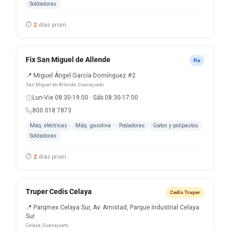
Soldadoras
⏱
2
días prom.
Fix San Miguel de Allende
Fix
📍 Miguel Ángel García Domínguez #2
San Miguel de Allende, Guanajuato
Lun-Vie 08:30-19:00 · Sáb 08:30-17:00
800 018 7873
Máq. eléctricas
Máq. gasolina
Podadoras
Gatos y polipastos
Soldadoras
⏱
2
días prom.
Truper Cedis Celaya
Cedis Truper
📍 Parqmex Celaya Sur, Av. Amistad, Parque Industrial Celaya
Sur
Celaya, Guanajuato