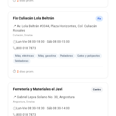
⏱
2
días prom.
Fix Culiacán Lola Beltrán
Fix
📍 Av. Lola Beltrán #3344, Plaza Horizontes, Col. Culiacán
Rosales
Culiacán, Sinaloa
Lun-Vie 08:00-18:00 · Sáb 08:00-15:00
800 018 7873
Máq. eléctricas
Máq. gasolina
Podadoras
Gatos y polipastos
Soldadoras
⏱
2
días prom.
Ferretería y Materiales el Javi
Centro
📍 Gabriel Leyva Solano No. 30, Angostura
Angostura, Sinaloa
Lun-Vie 08:30-18:30 · Sáb 08:30-14:00
800 018 7873