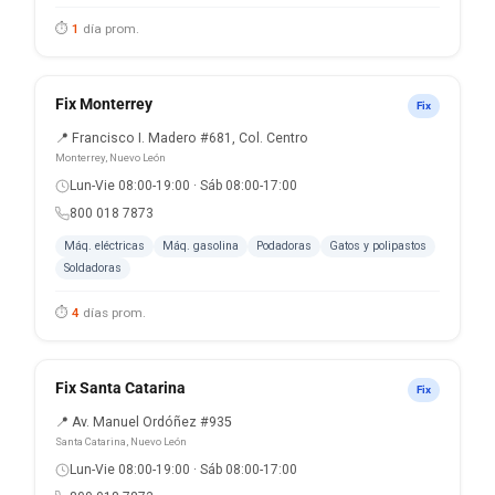
⏱
1
día prom.
Fix Monterrey
Fix
📍 Francisco I. Madero #681, Col. Centro
Monterrey, Nuevo León
Lun-Vie 08:00-19:00 · Sáb 08:00-17:00
800 018 7873
Máq. eléctricas
Máq. gasolina
Podadoras
Gatos y polipastos
Soldadoras
⏱
4
días prom.
Fix Santa Catarina
Fix
📍 Av. Manuel Ordóñez #935
Santa Catarina, Nuevo León
Lun-Vie 08:00-19:00 · Sáb 08:00-17:00