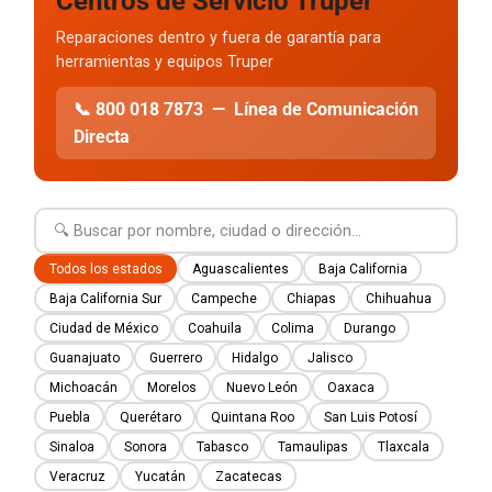
Centros de Servicio Truper
Reparaciones dentro y fuera de garantía para
herramientas y equipos Truper
📞 800 018 7873 — Línea de Comunicación
Directa
Todos los estados
Aguascalientes
Baja California
Baja California Sur
Campeche
Chiapas
Chihuahua
Ciudad de México
Coahuila
Colima
Durango
Guanajuato
Guerrero
Hidalgo
Jalisco
Michoacán
Morelos
Nuevo León
Oaxaca
Puebla
Querétaro
Quintana Roo
San Luis Potosí
Sinaloa
Sonora
Tabasco
Tamaulipas
Tlaxcala
Veracruz
Yucatán
Zacatecas