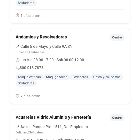
Soldadoras
⏱
4
días prom.
Andamios y Revolvedoras
Centro
📍 Calle 5 de Mayo y Calle 9A SN
Jiménez, Chihuahua
Lun-Vie 08:00-17:00 · Sáb 08:00-12:00
800 018 7873
Máq. eléctricas
Máq. gasolina
Podadoras
Gatos y polipastos
Soldadoras
⏱
7
días prom.
Acuarelas Vidrio Aluminio y Ferretería
Centro
📍 Av. del Parque Pte. 1511, Del Empleado
Delicias, Chihuahua