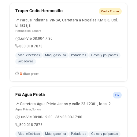
Truper Cedis Hermosillo
Cedis Truper
📍 Parque Industrial VINSA, Carretera a Nogales KM 5.5, Col.
El Tazajal
Hermosillo, Sonora
Lun-Vie 08:00-17:30
800 018 7873
Máq. eléctricas
Máq. gasolina
Podadoras
Gatos y polipastos
Soldadoras
⏱
3
días prom.
Fix Agua Prieta
Fix
📍 Carretera Agua Prieta-Janos y calle 23 #2301, local 2
Agua Prieta, Sonora
Lun-Vie 08:00-19:00 · Sáb 08:00-17:00
800 018 7873
Máq. eléctricas
Máq. gasolina
Podadoras
Gatos y polipastos