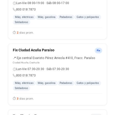
Lun-Vie 08:00-19:00 · Sáb 08:00-17:00
800 018 7873
Máq. eléctricas
Máq. gasolina
Podadoras
Gatos y polipastos
Soldadoras
⏱
2
días prom.
Fix Ciudad Acuña Paraíso
Fix
📍 Eje central Evaristo Pérez Arreola #410, Fracc. Paraíso
Ciudad Acuña, Coahuila
Lun-Vie 07:30-20:30 · Sáb 07:30-20:30
800 018 7873
Máq. eléctricas
Máq. gasolina
Podadoras
Gatos y polipastos
Soldadoras
⏱
3
días prom.