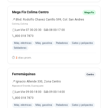
Mega Fix Colima Centro
Mega Fix
📍 Blvd. Rodolfo Chavez Carrillo 599, Col. San Andres
Colima, Colima
Lun-Vie 07:30-20:30 · Sáb 08:00-17:00
800 018 7873
Máq. eléctricas
Máq. gasolina
Podadoras
Gatos y polipastos
Soldadoras
⏱
2
días prom.
Ferremáquinas
Centro
📍 Ignacio Allende 330, Zona Centro
Apaseo el Grande, Guanajuato
Lun-Vie 09:00-18:00 · Sáb 09:00-14:00
800 018 7873
Máq. eléctricas
Máq. gasolina
Podadoras
Gatos y polipastos