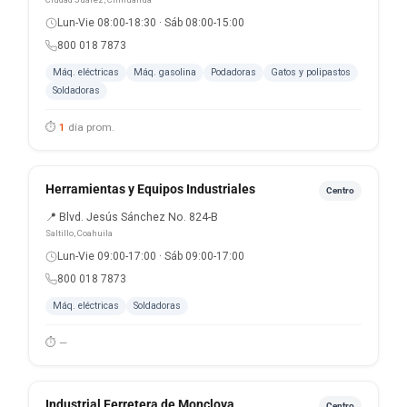
Lun-Vie 08:00-18:30 · Sáb 08:00-15:00
800 018 7873
Máq. eléctricas
Máq. gasolina
Podadoras
Gatos y polipastos
Soldadoras
⏱
1
día prom.
Herramientas y Equipos Industriales
Centro
📍 Blvd. Jesús Sánchez No. 824-B
Saltillo, Coahuila
Lun-Vie 09:00-17:00 · Sáb 09:00-17:00
800 018 7873
Máq. eléctricas
Soldadoras
⏱ —
Industrial Ferretera de Monclova
Centro