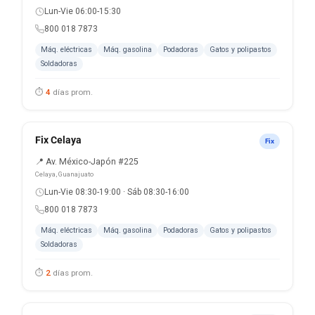
Lun-Vie 06:00-15:30
800 018 7873
Máq. eléctricas
Máq. gasolina
Podadoras
Gatos y polipastos
Soldadoras
⏱
4
días prom.
Fix Celaya
Fix
📍 Av. México-Japón #225
Celaya, Guanajuato
Lun-Vie 08:30-19:00 · Sáb 08:30-16:00
800 018 7873
Máq. eléctricas
Máq. gasolina
Podadoras
Gatos y polipastos
Soldadoras
⏱
2
días prom.