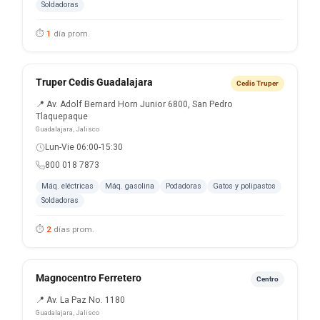
Soldadoras
⏱
1
día prom.
Truper Cedis Guadalajara
Cedis Truper
📍 Av. Adolf Bernard Horn Junior 6800, San Pedro
Tlaquepaque
Guadalajara, Jalisco
Lun-Vie 06:00-15:30
800 018 7873
Máq. eléctricas
Máq. gasolina
Podadoras
Gatos y polipastos
Soldadoras
⏱
2
días prom.
Magnocentro Ferretero
Centro
📍 Av. La Paz No. 1180
Guadalajara, Jalisco