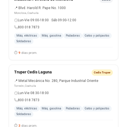
📍 Blvd. Harold R. Pape No. 1000
Monclova, Coahuila
Lun-Vie 09:00-18:00 · Sáb 09:00-12:00
800 018 7873
Máq. eléctricas
Máq. gasolina
Podadoras
Gatos y polipastos
Soldadoras
⏱
9
días prom.
Truper Cedis Laguna
Cedis Truper
📍 Metal Mecánica No. 280, Parque Industrial Oriente
Torreón, Coahuila
Lun-Vie 08:30-18:00
800 018 7873
Máq. eléctricas
Máq. gasolina
Podadoras
Gatos y polipastos
Soldadoras
⏱
3
días prom.