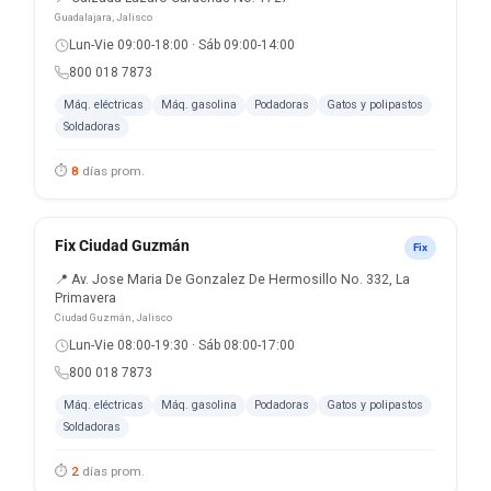
Guadalajara, Jalisco
Lun-Vie 09:00-18:00 · Sáb 09:00-14:00
800 018 7873
Máq. eléctricas
Máq. gasolina
Podadoras
Gatos y polipastos
Soldadoras
⏱
8
días prom.
Fix Ciudad Guzmán
Fix
📍 Av. Jose Maria De Gonzalez De Hermosillo No. 332, La
Primavera
Ciudad Guzmán, Jalisco
Lun-Vie 08:00-19:30 · Sáb 08:00-17:00
800 018 7873
Máq. eléctricas
Máq. gasolina
Podadoras
Gatos y polipastos
Soldadoras
⏱
2
días prom.