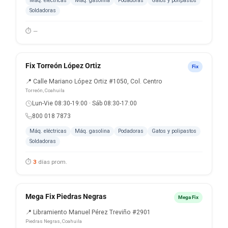
Máq. eléctricas
Máq. gasolina
Podadoras
Gatos y polipastos
Soldadoras
⏱ —
Fix Torreón López Ortiz
Fix
📍 Calle Mariano López Ortiz #1050, Col. Centro
Torreón, Coahuila
Lun-Vie 08:30-19:00 · Sáb 08:30-17:00
800 018 7873
Máq. eléctricas
Máq. gasolina
Podadoras
Gatos y polipastos
Soldadoras
⏱
3
días prom.
Mega Fix Piedras Negras
Mega Fix
📍 Libramiento Manuel Pérez Treviño #2901
Piedras Negras, Coahuila