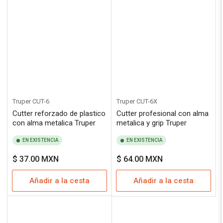
Truper
CUT-6
Truper
CUT-6X
Cutter reforzado de plastico
Cutter profesional con alma
con alma metalica Truper
metalica y grip Truper
EN EXISTENCIA
EN EXISTENCIA
Precio
Precio
$ 37.00 MXN
$ 64.00 MXN
regular
regular
Añadir a la cesta
Añadir a la cesta