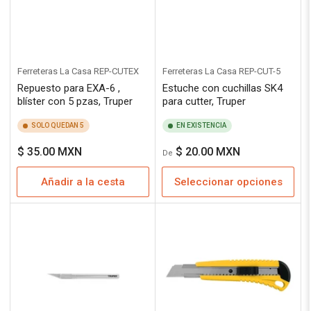
Ferreteras La Casa
REP-CUTEX
Ferreteras La Casa
REP-CUT-5
Repuesto para EXA-6 ,
Estuche con cuchillas SK4
blíster con 5 pzas, Truper
para cutter, Truper
SOLO QUEDAN 5
EN EXISTENCIA
Precio
Precio
$ 35.00 MXN
$ 20.00 MXN
De
regular
regular
Añadir a la cesta
Seleccionar opciones