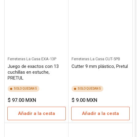
Ferreteras La Casa
EXA-13P
Ferreteras La Casa
CUT-5PB
Juego de exactos con 13
Cutter 9 mm plástico, Pretul
cuchillas en estuche,
PRETUL
SOLO QUEDAN 5
SOLO QUEDAN 5
Precio
Precio
$ 97.00 MXN
$ 9.00 MXN
regular
regular
Añadir a la cesta
Añadir a la cesta