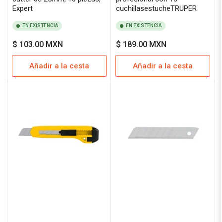
Expert
cuchillasestucheTRUPER
EN EXISTENCIA
EN EXISTENCIA
Precio
Precio
$ 103.00 MXN
$ 189.00 MXN
regular
regular
Añadir a la cesta
Añadir a la cesta