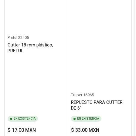
Pretul
22405
Cutter 18 mm plástico,
PRETUL
Truper
16965
REPUESTO PARA CUTTER
DE 6"
EN EXISTENCIA
EN EXISTENCIA
Precio
Precio
$ 17.00 MXN
$ 33.00 MXN