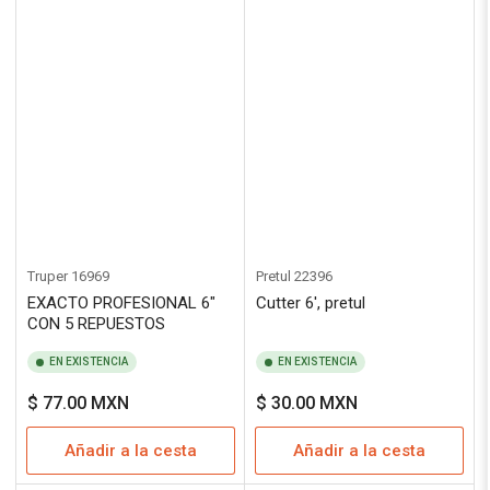
Truper
16969
Pretul
22396
EXACTO PROFESIONAL 6"
Cutter 6', pretul
CON 5 REPUESTOS
EN EXISTENCIA
EN EXISTENCIA
Precio
Precio
$ 77.00 MXN
$ 30.00 MXN
regular
regular
Añadir a la cesta
Añadir a la cesta